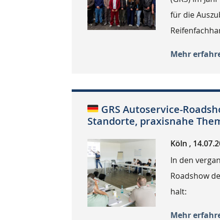
für die Ausz
Reifenfachhan
Mehr erfahr
GRS Autoservice-Roadsho
Standorte, praxisnahe Th
Köln , 14.07.
In den verga
Roadshow der
halt:
Mehr erfahr