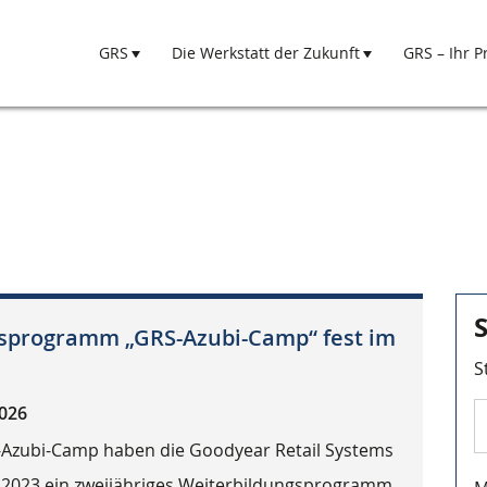
GRS
Die Werkstatt der Zukunft
GRS – Ihr P
Hauptnavigation
sprogramm „GRS-Azubi-Camp“ fest im
S
2026
Azubi-Camp haben die Goodyear Retail Systems
r 2023 ein zweijähriges Weiterbildungsprogramm