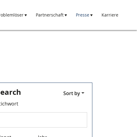
roblemlöser
Partnerschaft
Presse
Karriere
Search
Sort by
tichwort