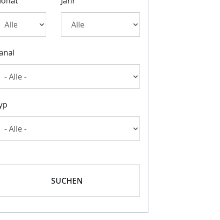
onat
Jahr
anal
yp
SUCHEN