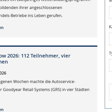
M
ubildenden ihrer angeschlossenen
dels-Betriebe ins Leben gerufen.
K
en
T
w 2026: 112 Teilnehmer, vier
emen
2026
ngenen Wochen machte die Autoservice-
 Goodyear Retail Systems (GRS) in vier Städten
en